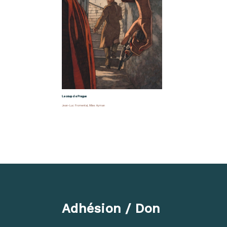
Le coup de Prague
Jean-Luc Fromental
,
Miles Hyman
Adhésion / Don