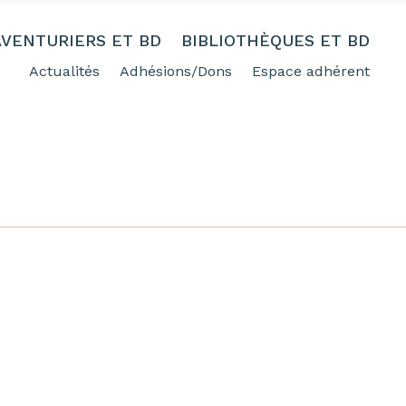
AVENTURIERS ET BD
BIBLIOTHÈQUES ET BD
Actualités
Adhésions/Dons
Espace adhérent
FREE SHIPPING FOR ORDERING OVER 50%