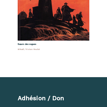
Sœurs des vagues
Mikaël
,
Tristan Roulot
Adhésion / Don