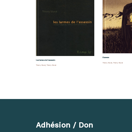
Etunwan
Les larmes de l’assassin
Thierry Murat
,
Thierry Murat
Thierry Murat
,
Thierry Murat
Adhésion / Don