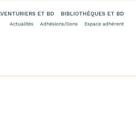
AVENTURIERS ET BD
BIBLIOTHÈQUES ET BD
Actualités
Adhésions/Dons
Espace adhérent
FREE SHIPPING FOR ORDERING OVER 50%