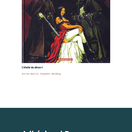
L’étoile du désert
Enrico Marini
,
Stephen Desberg