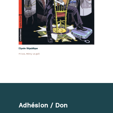
Elysée République
Frisco
,
Rémy Le gall
Adhésion / Don