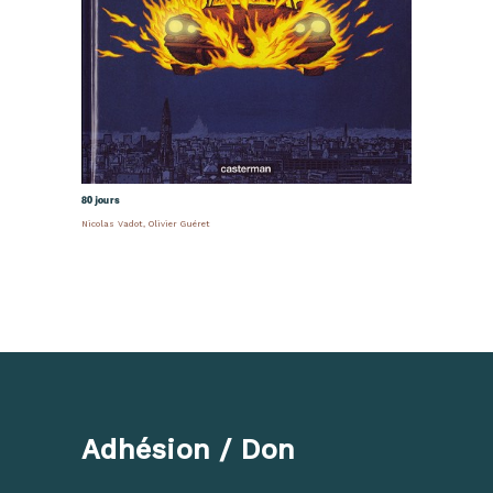
80 jours
Nicolas Vadot
,
Olivier Guéret
Adhésion / Don