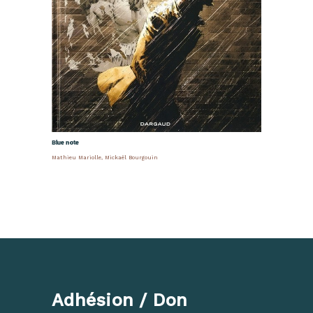
Blue note
Mathieu Mariolle
,
Mickaël Bourgouin
Adhésion / Don