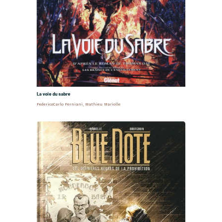
La voie du sabre
FedericoCarlo Ferniani
,
Mathieu Mariolle