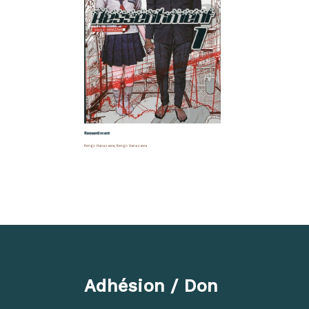
Ressentiment
Kengo Hanazawa
,
Kengo Hanazawa
Adhésion / Don