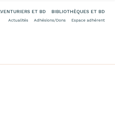
AVENTURIERS ET BD
BIBLIOTHÈQUES ET BD
Actualités
Adhésions/Dons
Espace adhérent
FREE SHIPPING FOR ORDERING OVER 50%