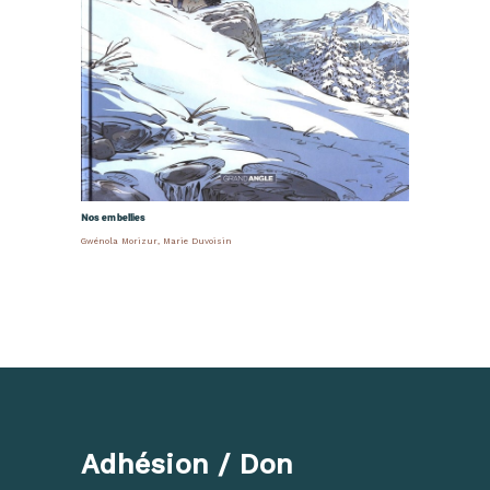
Nos embellies
Gwénola Morizur
,
Marie Duvoisin
Adhésion / Don