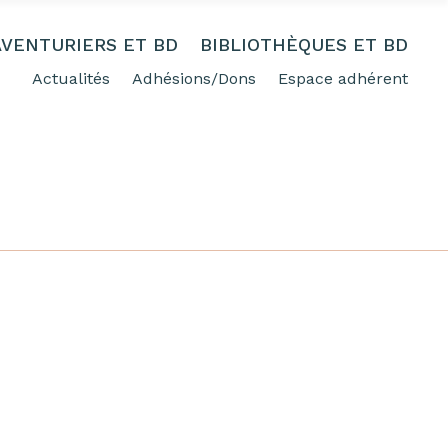
AVENTURIERS ET BD
BIBLIOTHÈQUES ET BD
Actualités
Adhésions/Dons
Espace adhérent
FREE SHIPPING FOR ORDERING OVER 50%