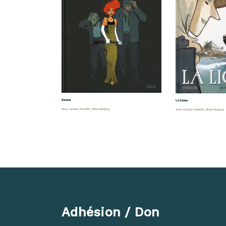
Serena
La lionne
Anne-Caroline Pandolfo
,
Terkel Risbjerg
Anne-Caroline Pandolfo
,
Terkel Risbjerg
Adhésion / Don