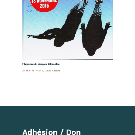
L’homme du dernier kilomètre
Anaële Hermans
,
David Cénou
Adhésion / Don