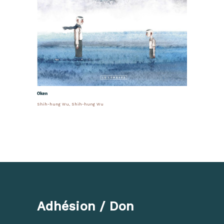
Oken
Shih-hung Wu
,
Shih-hung Wu
Adhésion / Don