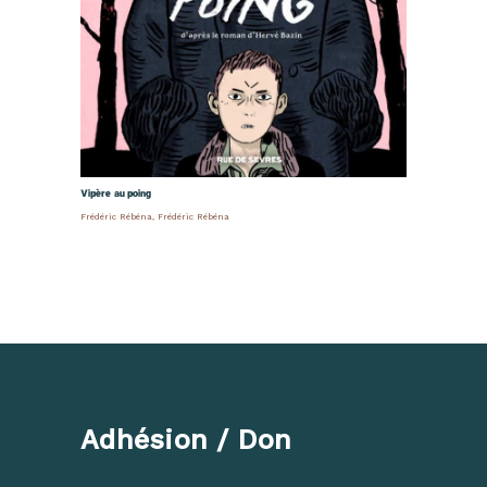
Vipère au poing
Frédéric Rébéna
,
Frédéric Rébéna
Adhésion / Don