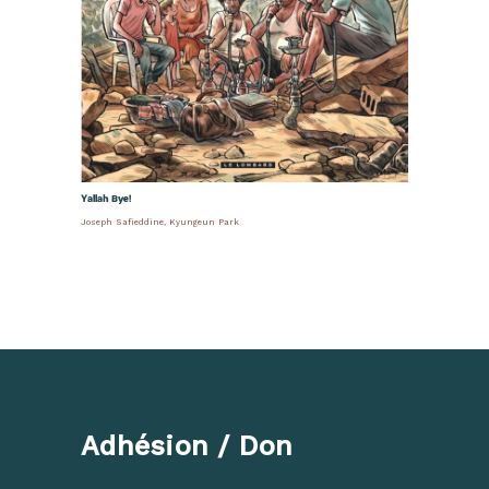
Yallah Bye!
Joseph Safieddine
,
Kyungeun Park
Adhésion / Don