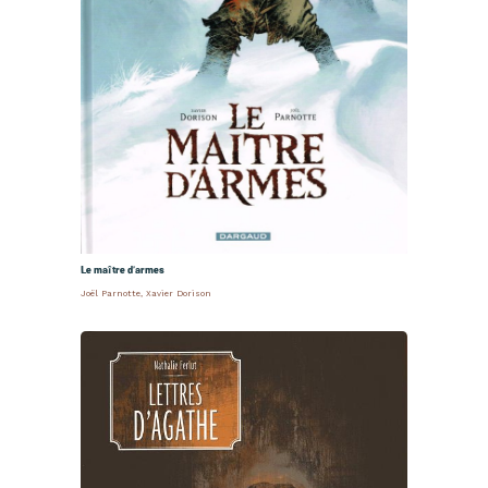
Le maître d’armes
Joël Parnotte
,
Xavier Dorison