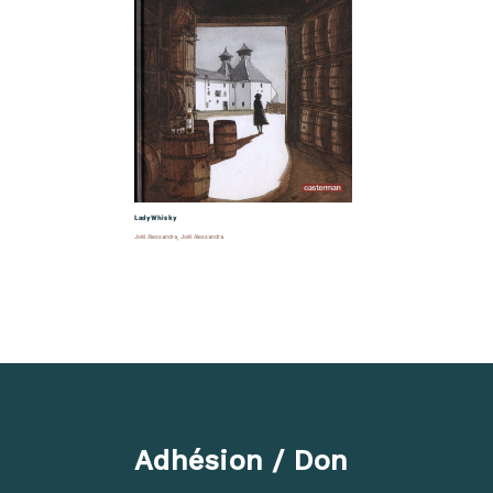
Lady Whisky
Joël Alessandra
,
Joël Alessandra
Adhésion / Don