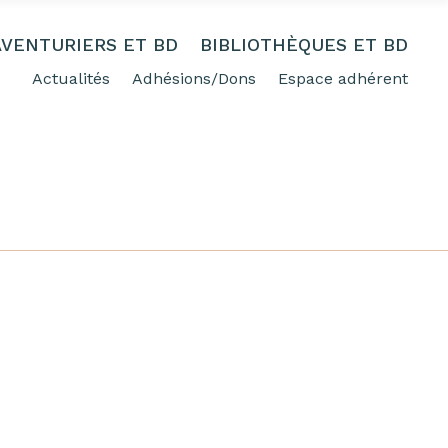
AVENTURIERS ET BD
BIBLIOTHÈQUES ET BD
Actualités
Adhésions/Dons
Espace adhérent
FREE SHIPPING FOR ORDERING OVER 50%