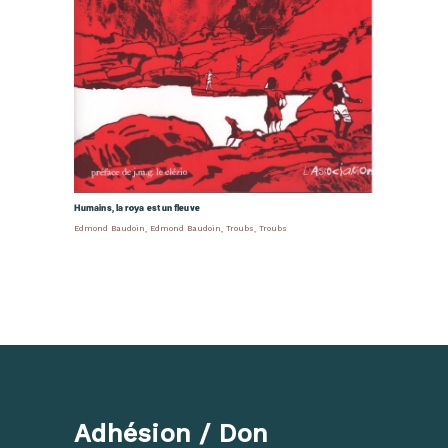
Humains, la roya est un fleuve
Edmond Baudoin
,
Edmond Baudoin
,
Troubs
,
Troubs
Adhésion / Don